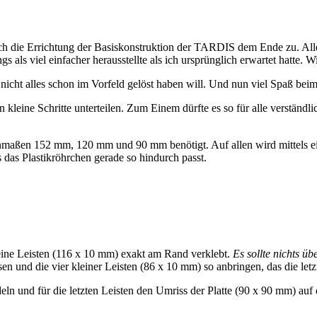
sich die Errichtung der Basiskonstruktion der TARDIS dem Ende zu. All
s als viel einfacher herausstellte als ich ursprünglich erwartet hatte.
d nicht alles schon im Vorfeld gelöst haben will. Und nun viel Spaß b
kleine Schritte unterteilen. Zum Einem dürfte es so für alle verständli
nmaßen 152 mm, 120 mm und 90 mm benötigt. Auf allen wird mittels ein
s das Plastikröhrchen gerade so hindurch passt.
leine Leisten (116 x 10 mm) exakt am Rand verklebt.
Es sollte nichts üb
n und die vier kleiner Leisten (86 x 10 mm) so anbringen, das die letz
deln und für die letzten Leisten den Umriss der Platte (90 x 90 mm) au