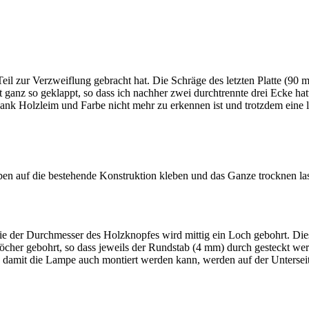
Teil zur Verzweiflung gebracht hat. Die Schräge des letzten Platte (90 
ht ganz so geklappt, so dass ich nachher zwei durchtrennte drei Ecke h
dank Holzleim und Farbe nicht mehr zu erkennen ist und trotzdem eine l
en auf die bestehende Konstruktion kleben und das Ganze trocknen las
e der Durchmesser des Holzknopfes wird mittig ein Loch gebohrt. Diese
öcher gebohrt, so dass jeweils der Rundstab (4 mm) durch gesteckt w
damit die Lampe auch montiert werden kann, werden auf der Unterseite