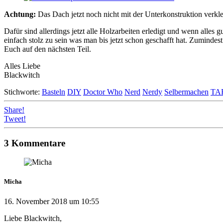
Achtung:
Das Dach jetzt noch nicht mit der Unterkonstruktion verkleb
Dafür sind allerdings jetzt alle Holzarbeiten erledigt und wenn alle
einfach stolz zu sein was man bis jetzt schon geschafft hat. Zuminde
Euch auf den nächsten Teil.
Alles Liebe
Blackwitch
Stichworte:
Basteln
DIY
Doctor Who
Nerd
Nerdy
Selbermachen
TA
Share!
Tweet!
3 Kommentare
Micha
16. November 2018 um 10:55
Liebe Blackwitch,