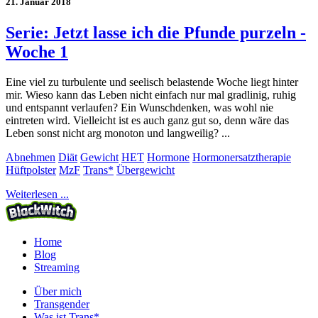
21. Januar 2018
Serie: Jetzt lasse ich die Pfunde purzeln -
Woche 1
Eine viel zu turbulente und seelisch belastende Woche liegt hinter
mir. Wieso kann das Leben nicht einfach nur mal gradlinig, ruhig
und entspannt verlaufen? Ein Wunschdenken, was wohl nie
eintreten wird. Vielleicht ist es auch ganz gut so, denn wäre das
Leben sonst nicht arg monoton und langweilig? ...
Abnehmen
Diät
Gewicht
HET
Hormone
Hormonersatztherapie
Hüftpolster
MzF
Trans*
Übergewicht
Weiterlesen ...
Home
Blog
Streaming
Über mich
Transgender
Was ist Trans*