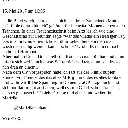
15. Mai 2017 um 16:06
Hallo Blackwitch, nein, das ist nicht schlimm. Zu meinem Motto
“ich fühle darum bin ich” gehören für intensive Momente eben auch
Tränchen. In einer Frauenzeitschrift beim Arzt las ich wie eine
Geschäftsfrau zur Freundin sagte “war das wieder ein stressiger Tag,
lass uns im Kino einen Schmachtfilm sehen bei dem man mal
wieder so richtig weinen kann – schnief” Und DIE nehmen noch
nicht mal Hormone…
Aber mal im Ernst, Du schreibst halt auch so nachfühlbar, und dann
mischt sich wohl auch etwas Selbsterlebtes dazu, dann ist alles so
nah dran an einem…
Nach dem OP Vorgespräch hätte ich fast aus der Klinik hüpfen
können vor Freude; das das alles MIR gilt und das es alles konkret
und wahr wird! Die Spannung in Deinem GaOP- Tagebuch lässt
sich nur darum gut aushalten, weil es zum Glück schon “raus” ist,
dass es gut ausgeht!!! Liebe Grüsse und alles Gute weiterhin,
Mariella
Mariella G.