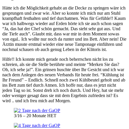
Hätte ich die Möglichkeit gehabt an die Decke zu springen wäre ich
gesprungen und zwar wie. Aber so konnte ich mich nur am Stuhl
krampfhaft festhalten und tief durchatmen. Was für Gefühle!! Kaum
war ich halbwegs wieder auf Erden hörte ich sie auch schon sagen
“Ja, das hat der Chef schön gemacht. Das sieht sehr gut aus. Und
die Tiefe auch”. Glaubt mir, dass war mir in dem Moment sowas
von egal.. Ich wollte nur noch da runter und ins Bett. Aber nein! Die
Ärztin musste erstmal wieder eine neue Tamponage einführen und
nochmal schauen ob auch genug Leben in der Klitoris ist.
Hilfe!! Ich konnte mich gerade noch beherrschen nicht los zu
schreien, als sie die Stelle berührte und meinte “Merken Sie das?
Oh, ich sehe ja!”. Ein grinsen huschte über Ihr Gesicht und ich war
nach dem Anlegen des neuen Verbands für heute frei. “Kühlung ist
Ihr Freund” – Endlich. Schnell noch zwei Kühlbeutel geholt und ab
ins Bett zum tief durch Atmen. Ich hoffe nur, dass es jetzt nicht
jeden Tag so ist. Sonst dreh ich noch durch. Und Hey, hat sie mehr
oder weniger gesagt dass sie mit dem Ergebnis zufrieden ist? Es
wird .. und ich freu mich auf Morgen.
3/16 – 20 Monate HET