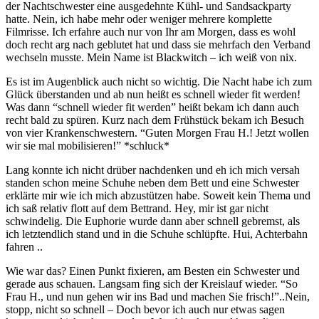
der Nachtschwester eine ausgedehnte Kühl- und Sandsackparty
hatte. Nein, ich habe mehr oder weniger mehrere komplette
Filmrisse. Ich erfahre auch nur von Ihr am Morgen, dass es wohl
doch recht arg nach geblutet hat und dass sie mehrfach den Verband
wechseln musste. Mein Name ist Blackwitch – ich weiß von nix.
Es ist im Augenblick auch nicht so wichtig. Die Nacht habe ich zum
Glück überstanden und ab nun heißt es schnell wieder fit werden!
Was dann “schnell wieder fit werden” heißt bekam ich dann auch
recht bald zu spüren. Kurz nach dem Frühstück bekam ich Besuch
von vier Krankenschwestern. “Guten Morgen Frau H.! Jetzt wollen
wir sie mal mobilisieren!” *schluck*
Lang konnte ich nicht drüber nachdenken und eh ich mich versah
standen schon meine Schuhe neben dem Bett und eine Schwester
erklärte mir wie ich mich abzustützen habe. Soweit kein Thema und
ich saß relativ flott auf dem Bettrand. Hey, mir ist gar nicht
schwindelig. Die Euphorie wurde dann aber schnell gebremst, als
ich letztendlich stand und in die Schuhe schlüpfte. Hui, Achterbahn
fahren ..
Wie war das? Einen Punkt fixieren, am Besten ein Schwester und
gerade aus schauen. Langsam fing sich der Kreislauf wieder. “So
Frau H., und nun gehen wir ins Bad und machen Sie frisch!”..Nein,
stopp, nicht so schnell – Doch bevor ich auch nur etwas sagen