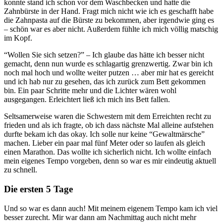
konnte stand ich schon vor dem Waschbecken und hatte die
Zahnbürste in der Hand. Fragt mich nicht wie ich es geschafft habe
die Zahnpasta auf die Bürste zu bekommen, aber irgendwie ging es
– schön war es aber nicht. Außerdem fühlte ich mich völlig matschig
im Kopf.
“Wollen Sie sich setzen?” – Ich glaube das hätte ich besser nicht
gemacht, denn nun wurde es schlagartig grenzwertig. Zwar bin ich
noch mal hoch und wollte weiter putzen … aber mir hat es gereicht
und ich hab nur zu gesehen, das ich zurück zum Bett gekommen
bin. Ein paar Schritte mehr und die Lichter wären wohl
ausgegangen. Erleichtert ließ ich mich ins Bett fallen.
Seltsamerweise waren die Schwestern mit dem Erreichten recht zu
frieden und als ich fragte, ob ich dass nächste Mal alleine aufstehen
durfte bekam ich das okay. Ich solle nur keine “Gewaltmärsche”
machen. Lieber ein paar mal fünf Meter oder so laufen als gleich
einen Marathon. Das wollte ich sicherlich nicht. Ich wollte einfach
mein eigenes Tempo vorgeben, denn so war es mir eindeutig aktuell
zu schnell.
Die ersten 5 Tage
Und so war es dann auch! Mit meinem eigenem Tempo kam ich viel
besser zurecht. Mir war dann am Nachmittag auch nicht mehr