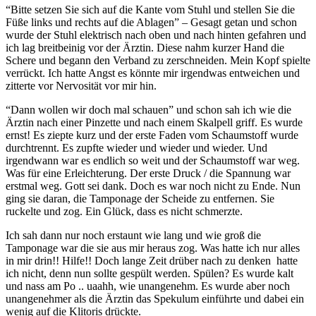
“Bitte setzen Sie sich auf die Kante vom Stuhl und stellen Sie die
Füße links und rechts auf die Ablagen” – Gesagt getan und schon
wurde der Stuhl elektrisch nach oben und nach hinten gefahren und
ich lag breitbeinig vor der Ärztin. Diese nahm kurzer Hand die
Schere und begann den Verband zu zerschneiden. Mein Kopf spielte
verrückt. Ich hatte Angst es könnte mir irgendwas entweichen und
zitterte vor Nervosität vor mir hin.
“Dann wollen wir doch mal schauen” und schon sah ich wie die
Ärztin nach einer Pinzette und nach einem Skalpell griff. Es wurde
ernst! Es ziepte kurz und der erste Faden vom Schaumstoff wurde
durchtrennt. Es zupfte wieder und wieder und wieder. Und
irgendwann war es endlich so weit und der Schaumstoff war weg.
Was für eine Erleichterung. Der erste Druck / die Spannung war
erstmal weg. Gott sei dank. Doch es war noch nicht zu Ende. Nun
ging sie daran, die Tamponage der Scheide zu entfernen. Sie
ruckelte und zog. Ein Glück, dass es nicht schmerzte.
Ich sah dann nur noch erstaunt wie lang und wie groß die
Tamponage war die sie aus mir heraus zog. Was hatte ich nur alles
in mir drin!! Hilfe!! Doch lange Zeit drüber nach zu denken hatte
ich nicht, denn nun sollte gespült werden. Spülen? Es wurde kalt
und nass am Po .. uaahh, wie unangenehm. Es wurde aber noch
unangenehmer als die Ärztin das Spekulum einführte und dabei ein
wenig auf die Klitoris drückte.