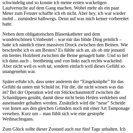
schwindelig und so konnte ich meine ersten wackeligen
Laufversuche auf dem Gang machen. Wobei mehr als ein paar
Meter zum Fenster schaffte ich eh nicht. Aber hey, ich war wieder
mobil .. zumindest halbwegs. Denn auf was mich keiner vorbereitet
hatte.
Neben dem obligatorischen Blasenkatheter und dem
wunderschönen Urinbeutel – war mir das blöde Ding peinlich –
hatte ich nämlich einen massiven Druck zwischen den Beinen. Wie
beschreibe ich es am Besten? Es fühlte sich an, als ob mir jemand
ein breites Holzbrett zwischen die Beine genagelt hatte. Und so lief
ich dann auch .. breitbeinig und von links nach rechts wackelnd.
Aber nicht weil es weh tat, sondern einfach weil dieses Gefühl so
unangenehm war.
Später erfuhr ich, dass unter anderem der “Eingeknüpfte” für das
Gefühl da unten mit Schuld ist. Für die, die nicht wissen was das
ist? Bei der Operation wird ein Stückschaumstoff zwischen die
Schamlippen genäht, damit diese nicht beim Heilen verkleben und
auseinander gehalten werden. Zusätzlich wird die “neue” Scheide
von Innen aus den gleichen Gründen noch mit einer Art Tamponage
versehen. Kurz um – man fühlt sich wie eine gestopfte
Weihnachtsgans.
Zum Glück sollte dieser Zustand auch nur fünf Tage anhalten. Ich