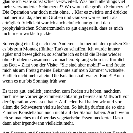
glaube ich wäre sonst schier verzweifelt. Was mich allerdings viel
mehr verwunderte. Schmerzen!? Wo waren die großen Schmerzen?
Die Operation war doch nicht ohne… Klar es zwickte und drückte
mal hier mal da, aber im Groben und Ganzen war es mehr als
erträglich. Vielleicht war ich auch einfach nur gut mit den
prophylaktischen Schmerzmitteln so gut eingestellt, dass es mich
nicht mehr wirklich juckte.
So verging ein Tag nach dem Anderen – Immer mit dem großen Ziel
es bis zum Montag (fünfter Tag) zu schaffen. Ich wurde immer
agiler und beweglicher, so schaffte ich es bald die Beine wieder
ohne Probleme zusammen zu machen. Sprang schon fast förmlich
ins Bett – Zitat von der Visite: “Sie sind aber mobil!” – und freute
mich als am Freitag meine Bekannte auf mein Zimmer wechselte.
Endlich nicht mehr allein. Die Isolationshaft war zu Ende!! Auch
wenn es nur bis Sonntag früh war.
Es tat so gut, endlich jemanden zum Reden zu haben, nachdem
mich meine vorherige Zimmernachbarin ja bereits am Mittwoch vor
der Operation verlassen hatte. Auf jeden Fall hatten wir und vor
allem die Schwestern viel zu lachen. So häufig dürften sie so eine
Zimmer-Konstellation auch nicht auf der Station haben. Auch wenn
ich so manches mal über das vegetarische Essen meckerte. Dazu
dann aber irgendwann vielleicht mehr.