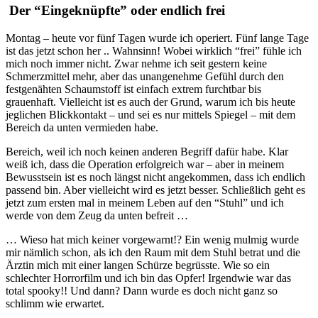
Der “Eingeknüpfte” oder endlich frei
Montag – heute vor fünf Tagen wurde ich operiert. Fünf lange Tage
ist das jetzt schon her .. Wahnsinn! Wobei wirklich “frei” fühle ich
mich noch immer nicht. Zwar nehme ich seit gestern keine
Schmerzmittel mehr, aber das unangenehme Gefühl durch den
festgenähten Schaumstoff ist einfach extrem furchtbar bis
grauenhaft. Vielleicht ist es auch der Grund, warum ich bis heute
jeglichen Blickkontakt – und sei es nur mittels Spiegel – mit dem
Bereich da unten vermieden habe.
Bereich, weil ich noch keinen anderen Begriff dafür habe. Klar
weiß ich, dass die Operation erfolgreich war – aber in meinem
Bewusstsein ist es noch längst nicht angekommen, dass ich endlich
passend bin. Aber vielleicht wird es jetzt besser. Schließlich geht es
jetzt zum ersten mal in meinem Leben auf den “Stuhl” und ich
werde von dem Zeug da unten befreit …
… Wieso hat mich keiner vorgewarnt!? Ein wenig mulmig wurde
mir nämlich schon, als ich den Raum mit dem Stuhl betrat und die
Ärztin mich mit einer langen Schürze begrüsste. Wie so ein
schlechter Horrorfilm und ich bin das Opfer! Irgendwie war das
total spooky!! Und dann? Dann wurde es doch nicht ganz so
schlimm wie erwartet.