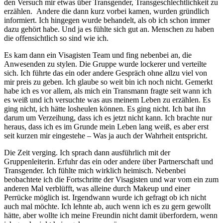
den Versuch mir etwas über Transgender, Transgeschlechtlichkeit zu
erzählen. Andere die dann kurz vorbei kamen, wurden gründlich
informiert. Ich hingegen wurde behandelt, als ob ich schon immer
dazu gehört habe. Und ja es fühlte sich gut an. Menschen zu haben
die offensichtlich so sind wie ich.
Es kam dann ein Visagisten Team und fing nebenbei an, die
Anwesenden zu stylen. Die Gruppe wurde lockerer und verteilte
sich. Ich führte das ein oder andere Gespräch ohne allzu viel von
mir preis zu geben. Ich glaube so weit bin ich noch nicht. Gemerkt
habe ich es vor allem, als mich ein Transmann fragte seit wann ich
es weiß und ich versuchte was aus meinem Leben zu erzählen. Es
ging nicht, ich hätte losheulen können. Es ging nicht. Ich bat ihn
darum um Verzeihung, dass ich es jetzt nicht kann. Ich brachte nur
heraus, dass ich es im Grunde mein Leben lang weiß, es aber erst
seit kurzen mir eingestehe – Was ja auch der Wahrheit entspricht.
Die Zeit verging. Ich sprach dann ausführlich mit der
Gruppenleiterin. Erfuhr das ein oder andere über Partnerschaft und
Transgender. Ich fühlte mich wirklich heimisch. Nebenbei
beobachtete ich die Fortschritte der Visagisten und war vom ein zum
anderen Mal verblüfft, was alleine durch Makeup und einer
Perrücke möglich ist. Irgendwann wurde ich gefragt ob ich nicht
auch mal möchte. Ich lehnte ab, auch wenn ich es zu gern gewollt
hätte, aber wollte ich meine Freundin nicht damit überfordern, wenn