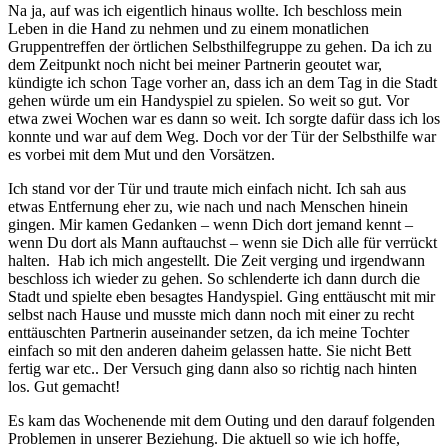
Na ja, auf was ich eigentlich hinaus wollte. Ich beschloss mein
Leben in die Hand zu nehmen und zu einem monatlichen
Gruppentreffen der örtlichen Selbsthilfegruppe zu gehen. Da ich zu
dem Zeitpunkt noch nicht bei meiner Partnerin geoutet war,
kündigte ich schon Tage vorher an, dass ich an dem Tag in die Stadt
gehen würde um ein Handyspiel zu spielen. So weit so gut. Vor
etwa zwei Wochen war es dann so weit. Ich sorgte dafür dass ich los
konnte und war auf dem Weg. Doch vor der Tür der Selbsthilfe war
es vorbei mit dem Mut und den Vorsätzen.
Ich stand vor der Tür und traute mich einfach nicht. Ich sah aus
etwas Entfernung eher zu, wie nach und nach Menschen hinein
gingen. Mir kamen Gedanken – wenn Dich dort jemand kennt –
wenn Du dort als Mann auftauchst – wenn sie Dich alle für verrückt
halten. Hab ich mich angestellt. Die Zeit verging und irgendwann
beschloss ich wieder zu gehen. So schlenderte ich dann durch die
Stadt und spielte eben besagtes Handyspiel. Ging enttäuscht mit mir
selbst nach Hause und musste mich dann noch mit einer zu recht
enttäuschten Partnerin auseinander setzen, da ich meine Tochter
einfach so mit den anderen daheim gelassen hatte. Sie nicht Bett
fertig war etc.. Der Versuch ging dann also so richtig nach hinten
los. Gut gemacht!
Es kam das Wochenende mit dem Outing und den darauf folgenden
Problemen in unserer Beziehung. Die aktuell so wie ich hoffe,