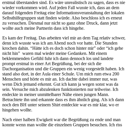
erstmal überstanden sind. Es wäre unrealistisch zu sagen, dass es nie
wieder vorkommen wird. Auf jeden Fall wusste ich, dass an dem
darauf folgenden Freitag eine Informationsveranstaltung der lokalen
Selbsthilfegruppen statt finden würde. Also beschloss ich es erneut
zu versuchen. Diesmal nur nicht so ganz ohne Druck, dann jetzt
wollte auch meine Partnerin dass ich hingehe.
Es kam der Freitag. Das arbeiten viel mir an dem Tag relativ schwer,
denn ich wusste was ich am Abend noch vor hatte. Die Stunden
krochen dahin. “Hätte ich es doch schon hinter mir” oder “ich gehe
nicht hin” waren mal wieder meine Gedanken. Mit einem
beklemmenden Gefühl fuhr ich dann dennoch los und landete
prompt erstmal in einer Art Begrüßung, bei der sich die
Dachorganisation und die Gruppen ein wenig vorgestellt haben. Ich
stand also dort, in der Aula einer Schule. Um mich rum etwa 200
Menschen und hörte es mir an. Ich dachte dabei immer nur, was
wenn Dich jemand erkennt. Gut ich kann ja wegen sonst was da
sein. Versuche mich abzulenken funktionierten nur teilweise. Ich
endeckte in meiner unmittelbarer Nähe einen jungen Mann.
Betrachtete ihn und erkannte dass es ihm ähnlich ging. Als ich dann
noch den BH unter seinem Shirt entdeckte war es mir klar, wo er
hingehen wollte.
Nach einer halben Ewigkeit war die Begrüßung zu ende und man
konnte wenn man wollte die einzelnen Gruppen besuchen. Ich riss