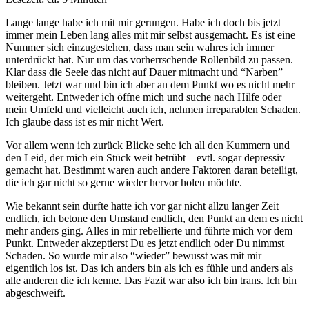
Lange lange habe ich mit mir gerungen. Habe ich doch bis jetzt
immer mein Leben lang alles mit mir selbst ausgemacht. Es ist eine
Nummer sich einzugestehen, dass man sein wahres ich immer
unterdrückt hat. Nur um das vorherrschende Rollenbild zu passen.
Klar dass die Seele das nicht auf Dauer mitmacht und “Narben”
bleiben. Jetzt war und bin ich aber an dem Punkt wo es nicht mehr
weitergeht. Entweder ich öffne mich und suche nach Hilfe oder
mein Umfeld und vielleicht auch ich, nehmen irreparablen Schaden.
Ich glaube dass ist es mir nicht Wert.
Vor allem wenn ich zurück Blicke sehe ich all den Kummern und
den Leid, der mich ein Stück weit betrübt – evtl. sogar depressiv –
gemacht hat. Bestimmt waren auch andere Faktoren daran beteiligt,
die ich gar nicht so gerne wieder hervor holen möchte.
Wie bekannt sein dürfte hatte ich vor gar nicht allzu langer Zeit
endlich, ich betone den Umstand endlich, den Punkt an dem es nicht
mehr anders ging. Alles in mir rebellierte und führte mich vor dem
Punkt. Entweder akzeptierst Du es jetzt endlich oder Du nimmst
Schaden. So wurde mir also “wieder” bewusst was mit mir
eigentlich los ist. Das ich anders bin als ich es fühle und anders als
alle anderen die ich kenne. Das Fazit war also ich bin trans. Ich bin
abgeschweift.