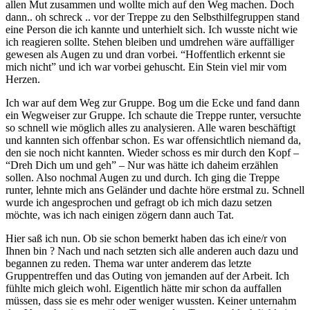
allen Mut zusammen und wollte mich auf den Weg machen. Doch
dann.. oh schreck .. vor der Treppe zu den Selbsthilfegruppen stand
eine Person die ich kannte und unterhielt sich. Ich wusste nicht wie
ich reagieren sollte. Stehen bleiben und umdrehen wäre auffälliger
gewesen als Augen zu und dran vorbei. “Hoffentlich erkennt sie
mich nicht” und ich war vorbei gehuscht. Ein Stein viel mir vom
Herzen.
Ich war auf dem Weg zur Gruppe. Bog um die Ecke und fand dann
ein Wegweiser zur Gruppe. Ich schaute die Treppe runter, versuchte
so schnell wie möglich alles zu analysieren. Alle waren beschäftigt
und kannten sich offenbar schon. Es war offensichtlich niemand da,
den sie noch nicht kannten. Wieder schoss es mir durch den Kopf –
“Dreh Dich um und geh” – Nur was hätte ich daheim erzählen
sollen. Also nochmal Augen zu und durch. Ich ging die Treppe
runter, lehnte mich ans Geländer und dachte höre erstmal zu. Schnell
wurde ich angesprochen und gefragt ob ich mich dazu setzen
möchte, was ich nach einigen zögern dann auch Tat.
Hier saß ich nun. Ob sie schon bemerkt haben das ich eine/r von
Ihnen bin ? Nach und nach setzten sich alle anderen auch dazu und
begannen zu reden. Thema war unter anderem das letzte
Gruppentreffen und das Outing von jemanden auf der Arbeit. Ich
fühlte mich gleich wohl. Eigentlich hätte mir schon da auffallen
müssen, dass sie es mehr oder weniger wussten. Keiner unternahm