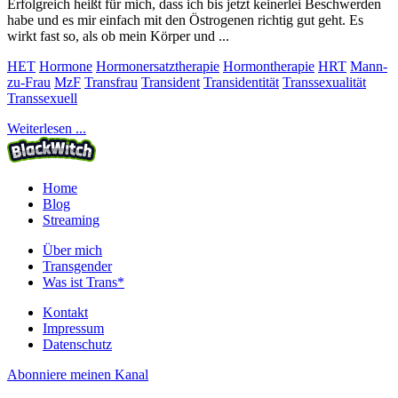
Erfolgreich heißt für mich, dass ich bis jetzt keinerlei Beschwerden
habe und es mir einfach mit den Östrogenen richtig gut geht. Es
wirkt fast so, als ob mein Körper und ...
HET
Hormone
Hormonersatztherapie
Hormontherapie
HRT
Mann-
zu-Frau
MzF
Transfrau
Transident
Transidentität
Transsexualität
Transsexuell
Weiterlesen ...
Home
Blog
Streaming
Über mich
Transgender
Was ist Trans*
Kontakt
Impressum
Datenschutz
Abonniere meinen Kanal