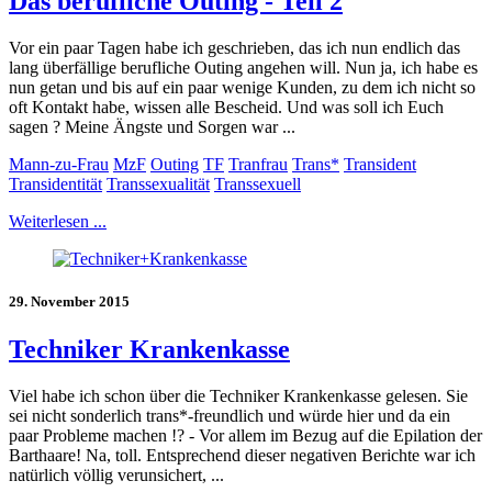
Das berufliche Outing - Teil 2
Vor ein paar Tagen habe ich geschrieben, das ich nun endlich das
lang überfällige berufliche Outing angehen will. Nun ja, ich habe es
nun getan und bis auf ein paar wenige Kunden, zu dem ich nicht so
oft Kontakt habe, wissen alle Bescheid. Und was soll ich Euch
sagen ? Meine Ängste und Sorgen war ...
Mann-zu-Frau
MzF
Outing
TF
Tranfrau
Trans*
Transident
Transidentität
Transsexualität
Transsexuell
Weiterlesen ...
29. November 2015
Techniker Krankenkasse
Viel habe ich schon über die Techniker Krankenkasse gelesen. Sie
sei nicht sonderlich trans*-freundlich und würde hier und da ein
paar Probleme machen !? - Vor allem im Bezug auf die Epilation der
Barthaare! Na, toll. Entsprechend dieser negativen Berichte war ich
natürlich völlig verunsichert, ...