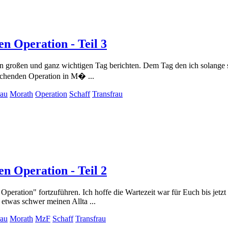
n Operation - Teil 3
n großen und ganz wichtigen Tag berichten. Dem Tag den ich solange se
eichenden Operation in M� ...
au
Morath
Operation
Schaff
Transfrau
n Operation - Teil 2
eration" fortzuführen. Ich hoffe die Wartezeit war für Euch bis jetzt 
etwas schwer meinen Allta ...
au
Morath
MzF
Schaff
Transfrau