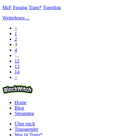
MzF
Passing
Trans*
Transfrau
Weiterlesen ...
<
1
2
3
4
…
12
13
14
>
Home
Blog
Streaming
Über mich
Transgender
Was ist Trans*